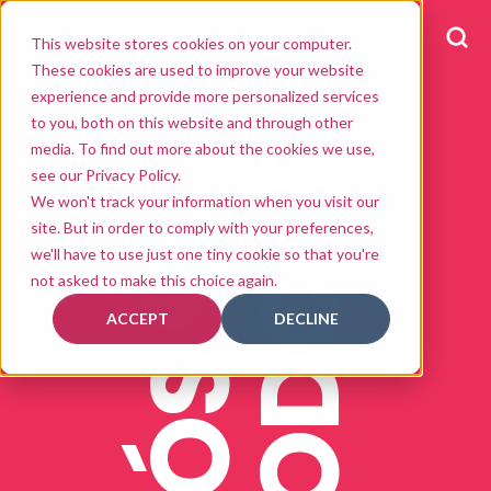
This website stores cookies on your computer.
These cookies are used to improve your website
PODCAST
experience and provide more personalized services
to you, both on this website and through other
media. To find out more about the cookies we use,
see our Privacy Policy.
We won't track your information when you visit our
site. But in order to comply with your preferences,
we'll have to use just one tiny cookie so that you're
not asked to make this choice again.
ACCEPT
DECLINE
NÓS