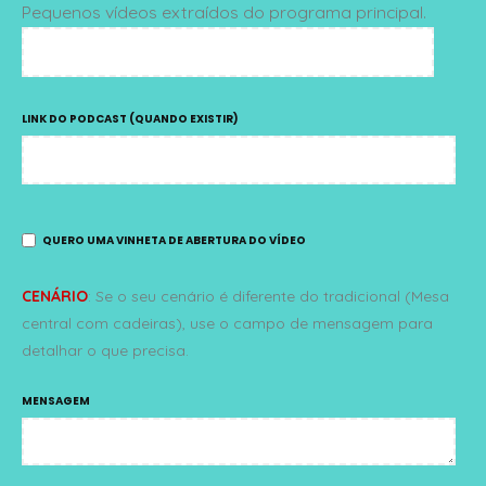
Pequenos vídeos extraídos do programa principal.
LINK DO PODCAST (QUANDO EXISTIR)
QUERO UMA VINHETA DE ABERTURA DO VÍDEO
CENÁRIO
: Se o seu cenário é diferente do tradicional (Mesa
central com cadeiras), use o campo de mensagem para
detalhar o que precisa.
MENSAGEM