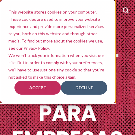
This website stores cookies on your computer.
These cookies are used to improve your website
experience and provide more personalized services
to you, both on this website and through other
media. To find out more about the cookies we use,
see our Privacy Policy.
PODCAST
We won't track your information when you visit our
site. But in order to comply with your preferences,
we'll have to use just one tiny cookie so that you're
PRIVADO
not asked to make this choice again.
ACCEPT
DECLINE
PARA