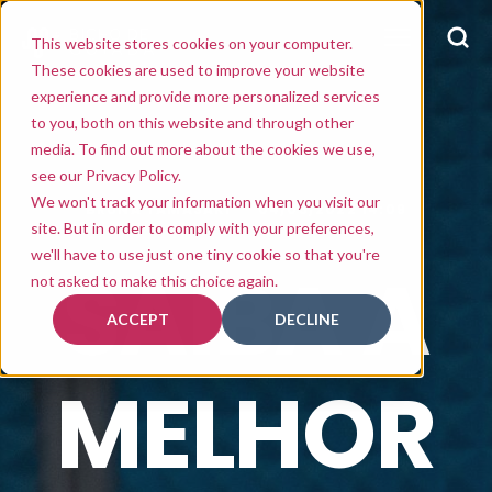
This website stores cookies on your computer.
These cookies are used to improve your website
experience and provide more personalized services
to you, both on this website and through other
media. To find out more about the cookies we use,
see our Privacy Policy.
We won't track your information when you visit our
BRUNA YAMASAKI
04/03/2022 14:09
site. But in order to comply with your preferences,
we'll have to use just one tiny cookie so that you're
SAIBA A
not asked to make this choice again.
ACCEPT
DECLINE
MELHOR